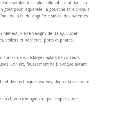
nde semblent les plus influents, tant dans sa
un goût pour l’aquarelle, la gouache et le croquis
Inde de la fin du vingtième siècle, des parentés
in Meheut, Pierre Savigny de Belay, Lucien
es, voiliers et pêcheurs, ports et phares,
loisonnisme », de larges aplats de couleurs
euses. Son art, faussement naïf, évoque autant
rts et des techniques variées, depuis la sculpture
fre un champ d’imaginaire que le spectateur