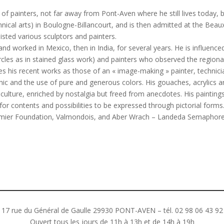
 painters, not far away from Pont-Aven where he still lives today, b
nical arts) in Boulogne-Billancourt, and is then admitted at the Beaux
sisted various sculptors and painters.
ed and worked in Mexico, then in India, for several years. He is influe
ircles as in stained glass work) and painters who observed the regiona
is recent works as those of an « image-making » painter, technician
ic and the use of pure and generous colors. His gouaches, acrylics and
iculture, enriched by nostalgia but freed from anecdotes. His painting
g for contents and possibilities to be expressed through pictorial fo
umier Foundation, Valmondois, and Aber Wrach – Landeda Semaphor
17 rue du Général de Gaulle 29930 PONT-AVEN – tél. 02 98 06 43 92
Ouvert tous les jours de 11h à 13h et de 14h à 19h